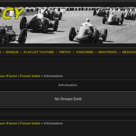
R
•
BANQUE
•
PLAYLIST YOUTUBE
•
TWITCH
•
S'INSCRIRE
•
MON PROFIL
•
MESSAG
 sur rFactor | Forum Index
» Information
Information
No Groups Exist
 sur rFactor | Forum Index
» Information