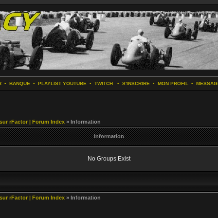
R
•
BANQUE
•
PLAYLIST YOUTUBE
•
TWITCH
•
S'INSCRIRE
•
MON PROFIL
•
MESSAG
 sur rFactor | Forum Index
» Information
Information
No Groups Exist
 sur rFactor | Forum Index
» Information