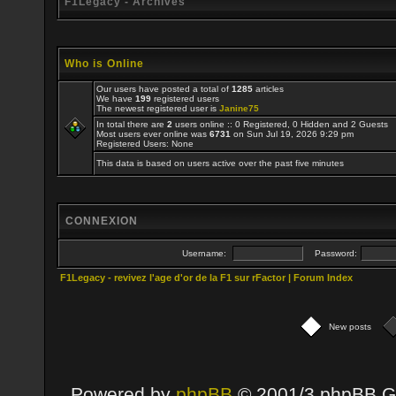
F1Legacy - Archives
Who is Online
Our users have posted a total of
1285
articles
We have
199
registered users
The newest registered user is
Janine75
In total there are
2
users online :: 0 Registered, 0 Hidden and 2 Guests
Most users ever online was
6731
on Sun Jul 19, 2026 9:29 pm
Registered Users: None
This data is based on users active over the past five minutes
CONNEXION
Username:
Password:
F1Legacy - revivez l'age d'or de la F1 sur rFactor | Forum Index
New posts
Powered by
phpBB
© 2001/3 phpBB G