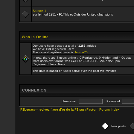
Saison 1
sur le mod 1951 - F1Thib et Outsider United champions
Who is Online
Our users have posted a total of
1285
articles
We have
199
registered users
The newest registered user is
Janine75
In total there are
4
users online :: 0 Registered, 0 Hidden and 4 Guests
Most users ever online was
6731
on Sun Jul 19, 2026 9:29 pm
Registered Users: None
This data is based on users active over the past five minutes
CONNEXION
Username:
Password:
F1Legacy - revivez l'age d'or de la F1 sur rFactor | Forum Index
New posts