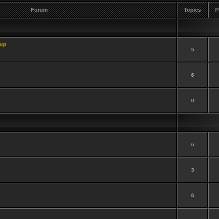
Forum
Topics
P
-up
5
6
0
6
3
6