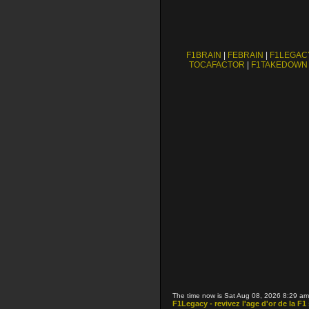
F1BRAIN
|
FEBRAIN
|
F1LEGAC
TOCAFACTOR
|
F1TAKEDOWN
The time now is Sat Aug 08, 2026 8:29 am
F1Legacy - revivez l'age d'or de la F1