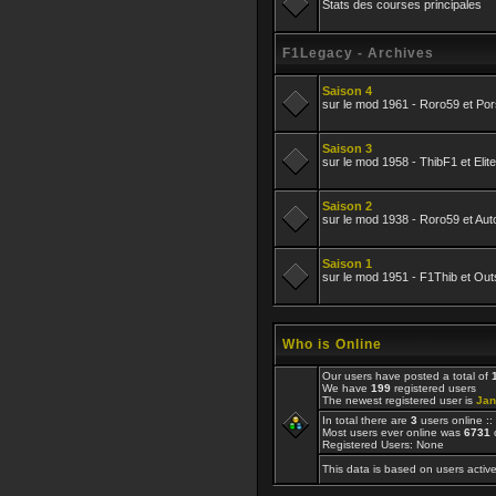
Stats des courses principales
F1Legacy - Archives
Saison 4
sur le mod 1961 - Roro59 et P
Saison 3
sur le mod 1958 - ThibF1 et Eli
Saison 2
sur le mod 1938 - Roro59 et Au
Saison 1
sur le mod 1951 - F1Thib et Ou
Who is Online
Our users have posted a total of
We have
199
registered users
The newest registered user is
Jan
In total there are
3
users online :
Most users ever online was
6731
Registered Users: None
This data is based on users active