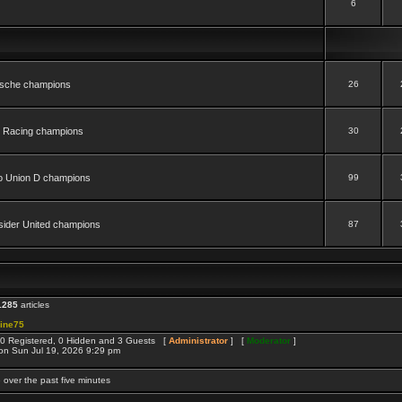
6
orsche champions
26
te Racing champions
30
to Union D champions
99
tsider United champions
87
1285
articles
ine75
: 0 Registered, 0 Hidden and 3 Guests [
Administrator
] [
Moderator
]
on Sun Jul 19, 2026 9:29 pm
 over the past five minutes