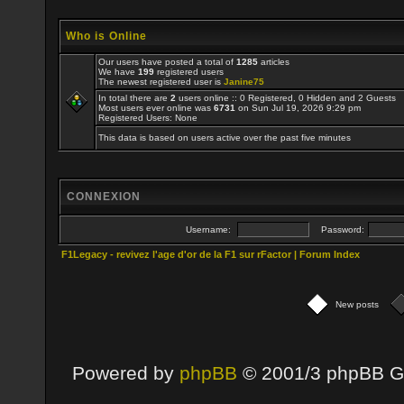
Who is Online
Our users have posted a total of
1285
articles
We have
199
registered users
The newest registered user is
Janine75
In total there are
2
users online :: 0 Registered, 0 Hidden and 2 Guests
Most users ever online was
6731
on Sun Jul 19, 2026 9:29 pm
Registered Users: None
This data is based on users active over the past five minutes
CONNEXION
Username:
Password:
F1Legacy - revivez l'age d'or de la F1 sur rFactor | Forum Index
New posts
Powered by
phpBB
© 2001/3 phpBB G