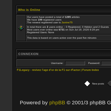
Who is Online
Our users have posted a total of
1285
articles
We have
199
registered users
The newest registered user is
Janine75
In total there are
2
users online :: 0 Registered, 0 Hidden and 2 Guests
Most users ever online was
6731
on Sun Jul 19, 2026 9:29 pm
Registered Users: None
This data is based on users active over the past five minutes
CONNEXION
Username:
Password:
F1Legacy - revivez l'age d'or de la F1 sur rFactor | Forum Index
New posts
Powered by
phpBB
© 2001/3 phpBB G