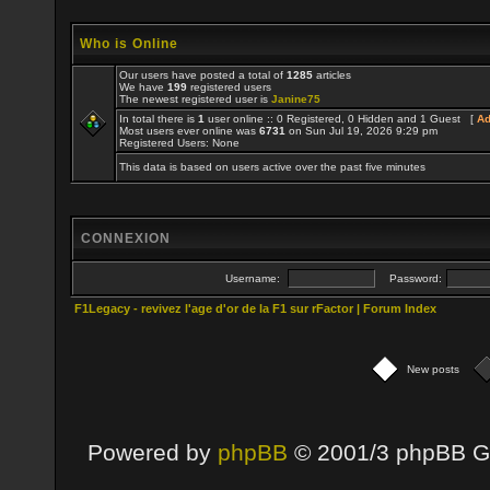
Who is Online
Our users have posted a total of
1285
articles
We have
199
registered users
The newest registered user is
Janine75
In total there is
1
user online :: 0 Registered, 0 Hidden and 1 Guest [
Ad
Most users ever online was
6731
on Sun Jul 19, 2026 9:29 pm
Registered Users: None
This data is based on users active over the past five minutes
CONNEXION
Username:
Password:
F1Legacy - revivez l'age d'or de la F1 sur rFactor | Forum Index
New posts
Powered by
phpBB
© 2001/3 phpBB G