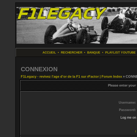
ACCUEIL
•
RECHERCHER
•
BANQUE
•
PLAYLIST YOUTUBE
CONNEXION
F1Legacy - revivez l'age d'or de la F1 sur rFactor | Forum Index
» CONN
Please enter your
Username:
Password:
Log me on 
I