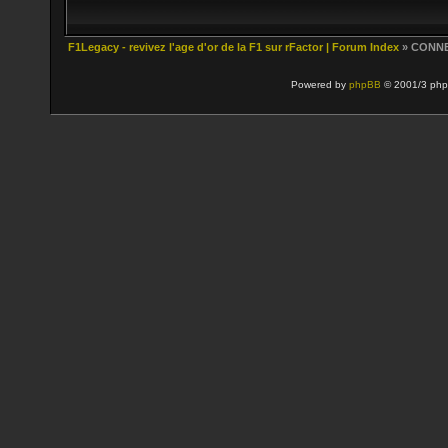
F1Legacy - revivez l'age d'or de la F1 sur rFactor | Forum Index
» CONN
Powered by
phpBB
© 2001/3 php