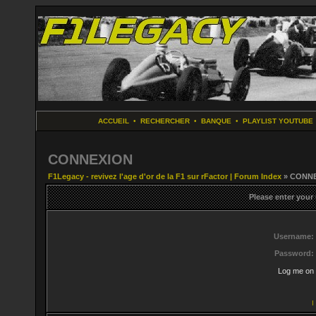
ACCUEIL
•
RECHERCHER
•
BANQUE
•
PLAYLIST YOUTUBE
CONNEXION
F1Legacy - revivez l'age d'or de la F1 sur rFactor | Forum Index
» CONN
Please enter your
Username:
Password:
Log me on 
I