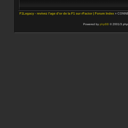
F1Legacy - revivez l'age d'or de la F1 sur rFactor | Forum Index
» CONN
Powered by
phpBB
© 2001/3 php