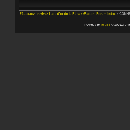
F1Legacy - revivez l'age d'or de la F1 sur rFactor | Forum Index
» CONN
Powered by
phpBB
© 2001/3 php