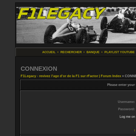
ACCUEIL
•
RECHERCHER
•
BANQUE
•
PLAYLIST YOUTUBE
CONNEXION
F1Legacy - revivez l'age d'or de la F1 sur rFactor | Forum Index
» CONN
Please enter your
Username:
Password:
Log me on 
I