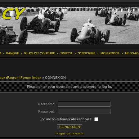
R
•
BANQUE
•
PLAYLIST YOUTUBE
•
TWITCH
•
S'INSCRIRE
•
MON PROFIL
•
MESSAG
 sur rFactor | Forum Index
» CONNEXION
Please enter your username and password to log in.
Username:
Password:
Log me on automatically each visit:
I forgot my password