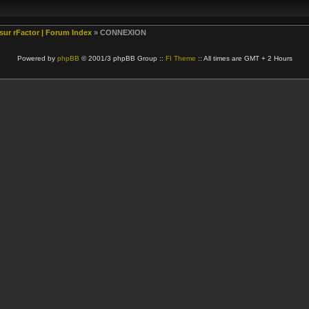
 sur rFactor | Forum Index
» CONNEXION
Powered by
phpBB
© 2001/3 phpBB Group ::
FI Theme
:: All times are GMT + 2 Hours