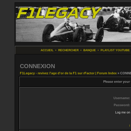
ACCUEIL
•
RECHERCHER
•
BANQUE
•
PLAYLIST YOUTUBE
CONNEXION
F1Legacy - revivez l'age d'or de la F1 sur rFactor | Forum Index
» CONN
Please enter your
Username:
Password:
Log me on 
I