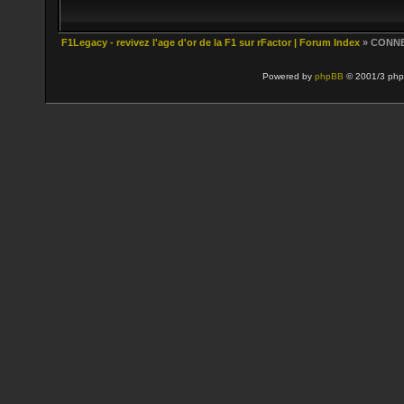
F1Legacy - revivez l'age d'or de la F1 sur rFactor | Forum Index
» CONN
Powered by
phpBB
© 2001/3 php