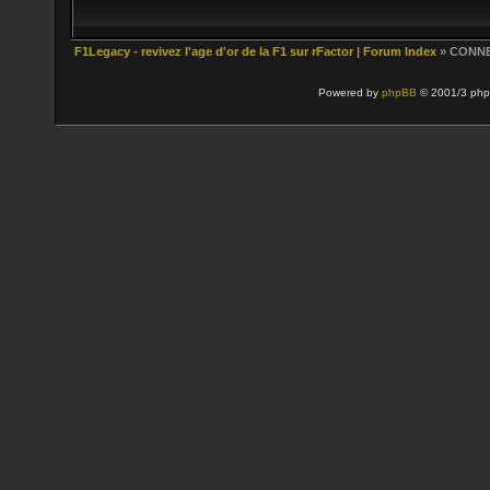
F1Legacy - revivez l'age d'or de la F1 sur rFactor | Forum Index
» CONN
Powered by
phpBB
© 2001/3 php