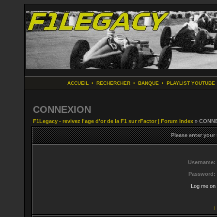
ACCUEIL
•
RECHERCHER
•
BANQUE
•
PLAYLIST YOUTUBE
CONNEXION
F1Legacy - revivez l'age d'or de la F1 sur rFactor | Forum Index
» CONN
Please enter your
Username:
Password:
Log me on 
I