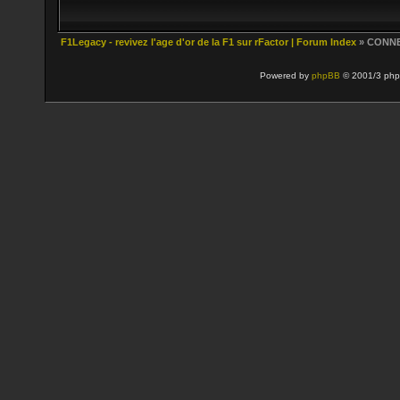
F1Legacy - revivez l'age d'or de la F1 sur rFactor | Forum Index
» CONN
Powered by
phpBB
© 2001/3 php