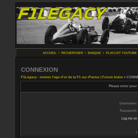
ACCUEIL
•
RECHERCHER
•
BANQUE
•
PLAYLIST YOUTUBE
CONNEXION
F1Legacy - revivez l'age d'or de la F1 sur rFactor | Forum Index
» CONN
Please enter your
Username:
Password:
Log me on 
I