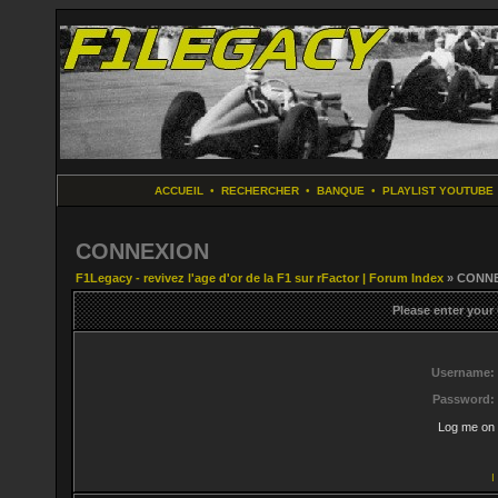
ACCUEIL
•
RECHERCHER
•
BANQUE
•
PLAYLIST YOUTUBE
CONNEXION
F1Legacy - revivez l'age d'or de la F1 sur rFactor | Forum Index
» CONN
Please enter your
Username:
Password:
Log me on 
I