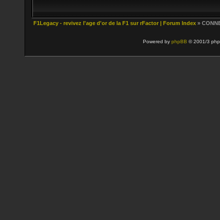
F1Legacy - revivez l'age d'or de la F1 sur rFactor | Forum Index
» CONN
Powered by
phpBB
© 2001/3 php