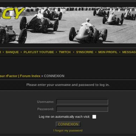
R
•
BANQUE
•
PLAYLIST YOUTUBE
•
TWITCH
•
S'INSCRIRE
•
MON PROFIL
•
MESSAG
 sur rFactor | Forum Index
» CONNEXION
Please enter your username and password to log in.
Username:
Password:
Log me on automatically each visit:
I forgot my password