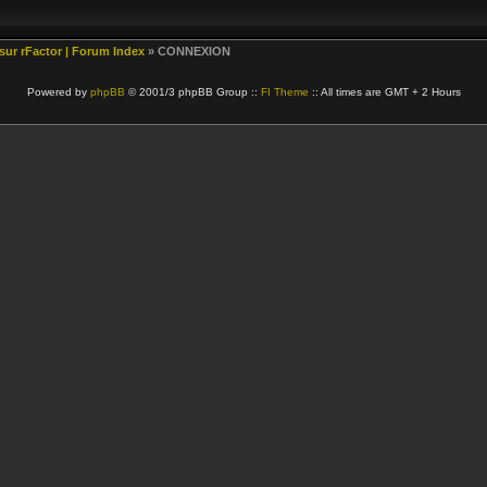
 sur rFactor | Forum Index
» CONNEXION
Powered by
phpBB
© 2001/3 phpBB Group ::
FI Theme
:: All times are GMT + 2 Hours