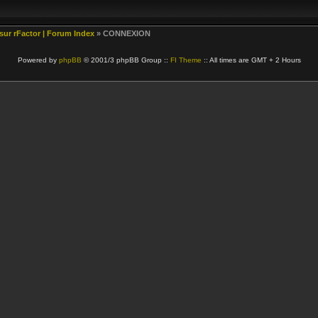
 sur rFactor | Forum Index
» CONNEXION
Powered by
phpBB
© 2001/3 phpBB Group ::
FI Theme
:: All times are GMT + 2 Hours