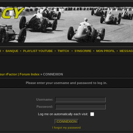
R
•
BANQUE
•
PLAYLIST YOUTUBE
•
TWITCH
•
S'INSCRIRE
•
MON PROFIL
•
MESSAG
 sur rFactor | Forum Index
» CONNEXION
Please enter your username and password to log in.
Username:
Password:
Log me on automatically each visit:
I forgot my password