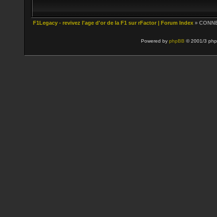
F1Legacy - revivez l'age d'or de la F1 sur rFactor | Forum Index
» CONN
Powered by
phpBB
© 2001/3 php