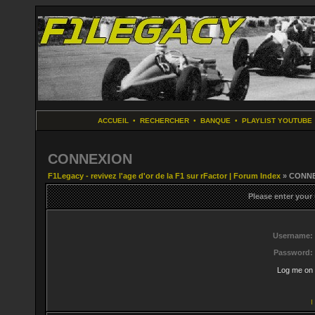
ACCUEIL
•
RECHERCHER
•
BANQUE
•
PLAYLIST YOUTUBE
CONNEXION
F1Legacy - revivez l'age d'or de la F1 sur rFactor | Forum Index
» CONN
Please enter your
Username:
Password:
Log me on 
I