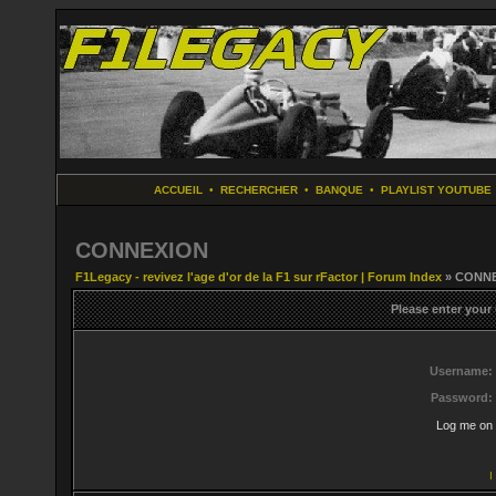
ACCUEIL
•
RECHERCHER
•
BANQUE
•
PLAYLIST YOUTUBE
CONNEXION
F1Legacy - revivez l'age d'or de la F1 sur rFactor | Forum Index
» CONN
Please enter your
Username:
Password:
Log me on 
I