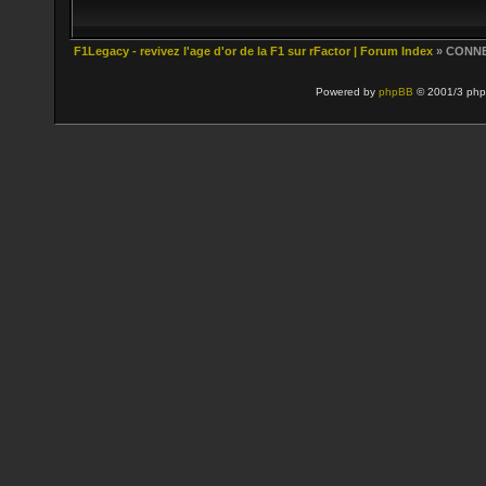
F1Legacy - revivez l'age d'or de la F1 sur rFactor | Forum Index
» CONN
Powered by
phpBB
© 2001/3 php