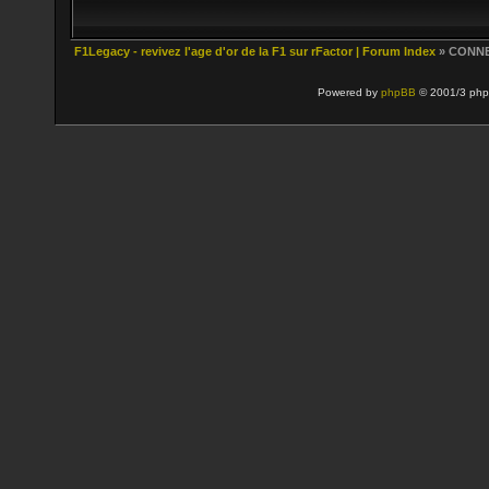
F1Legacy - revivez l'age d'or de la F1 sur rFactor | Forum Index
» CONN
Powered by
phpBB
© 2001/3 php