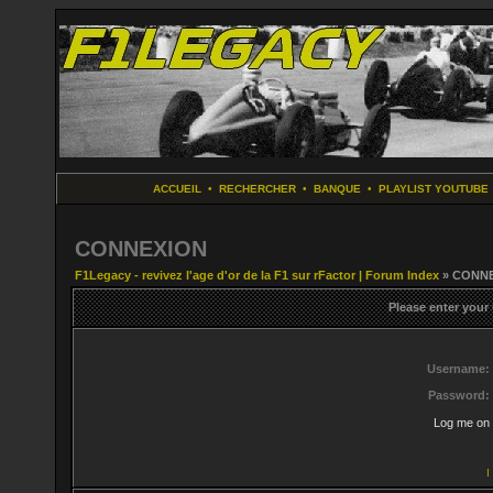
ACCUEIL
•
RECHERCHER
•
BANQUE
•
PLAYLIST YOUTUBE
CONNEXION
F1Legacy - revivez l'age d'or de la F1 sur rFactor | Forum Index
» CONN
Please enter your
Username:
Password:
Log me on 
I