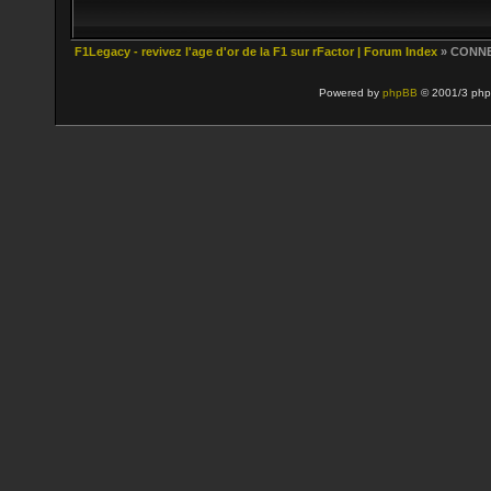
F1Legacy - revivez l'age d'or de la F1 sur rFactor | Forum Index
» CONN
Powered by
phpBB
© 2001/3 php