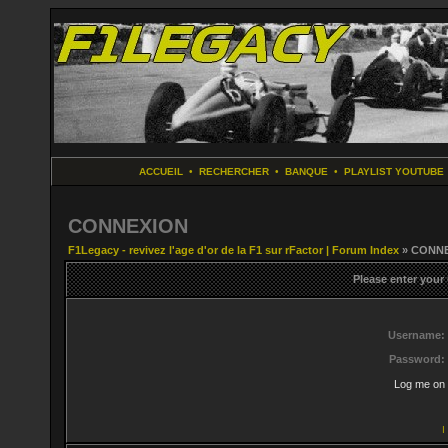
ACCUEIL
•
RECHERCHER
•
BANQUE
•
PLAYLIST YOUTUBE
CONNEXION
F1Legacy - revivez l'age d'or de la F1 sur rFactor | Forum Index
» CONN
Please enter your
Username:
Password:
Log me on 
I