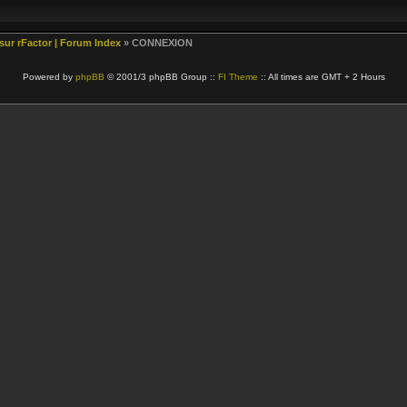
 sur rFactor | Forum Index
» CONNEXION
Powered by
phpBB
© 2001/3 phpBB Group ::
FI Theme
:: All times are GMT + 2 Hours