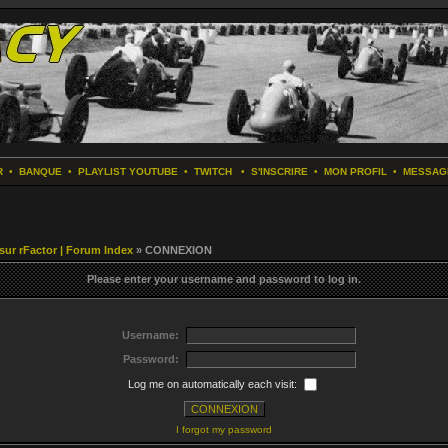
R
•
BANQUE
•
PLAYLIST YOUTUBE
•
TWITCH
•
S'INSCRIRE
•
MON PROFIL
•
MESSAG
 sur rFactor | Forum Index
» CONNEXION
Please enter your username and password to log in.
Username:
Password:
Log me on automatically each visit:
I forgot my password