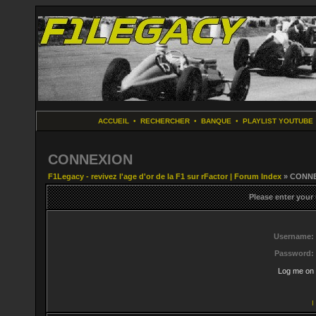
ACCUEIL
•
RECHERCHER
•
BANQUE
•
PLAYLIST YOUTUBE
CONNEXION
F1Legacy - revivez l'age d'or de la F1 sur rFactor | Forum Index
» CONN
Please enter your
Username:
Password:
Log me on 
I