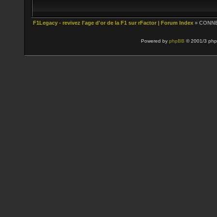
F1Legacy - revivez l'age d'or de la F1 sur rFactor | Forum Index
» CONN
Powered by
phpBB
© 2001/3 php