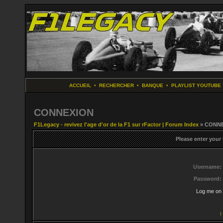
ACCUEIL
•
RECHERCHER
•
BANQUE
•
PLAYLIST YOUTUBE
CONNEXION
F1Legacy - revivez l'age d'or de la F1 sur rFactor | Forum Index
» CONN
Please enter your
Username:
Password:
Log me on 
I