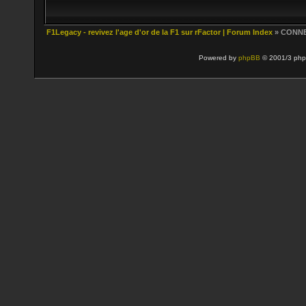
F1Legacy - revivez l'age d'or de la F1 sur rFactor | Forum Index
» CONN
Powered by
phpBB
© 2001/3 php