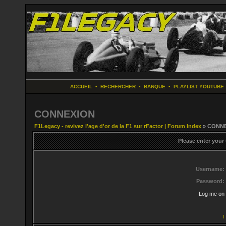
ACCUEIL
•
RECHERCHER
•
BANQUE
•
PLAYLIST YOUTUBE
CONNEXION
F1Legacy - revivez l'age d'or de la F1 sur rFactor | Forum Index
» CONN
Please enter your
Username:
Password:
Log me on 
I