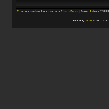
F1Legacy - revivez l'age d'or de la F1 sur rFactor | Forum Index
» CONN
Powered by
phpBB
© 2001/3 php