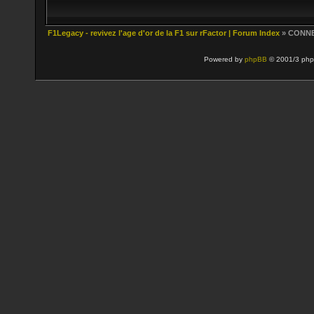
F1Legacy - revivez l'age d'or de la F1 sur rFactor | Forum Index
» CONN
Powered by
phpBB
© 2001/3 php