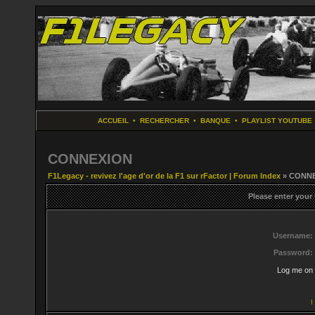
ACCUEIL
•
RECHERCHER
•
BANQUE
•
PLAYLIST YOUTUBE
CONNEXION
F1Legacy - revivez l'age d'or de la F1 sur rFactor | Forum Index
» CONN
Please enter your
Username:
Password:
Log me on 
I