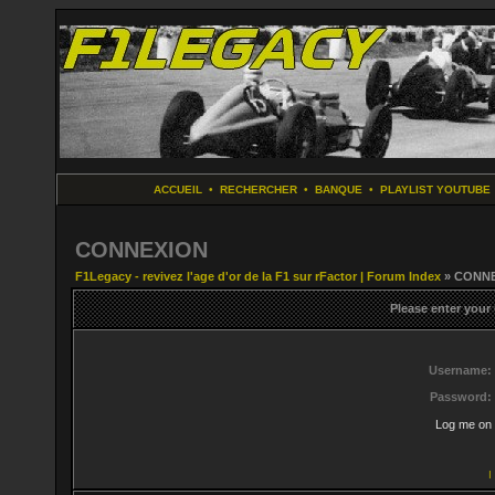
ACCUEIL
•
RECHERCHER
•
BANQUE
•
PLAYLIST YOUTUBE
CONNEXION
F1Legacy - revivez l'age d'or de la F1 sur rFactor | Forum Index
» CONN
Please enter your
Username:
Password:
Log me on 
I