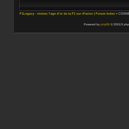
F1Legacy - revivez l'age d'or de la F1 sur rFactor | Forum Index
» CONN
Powered by
phpBB
© 2001/3 php