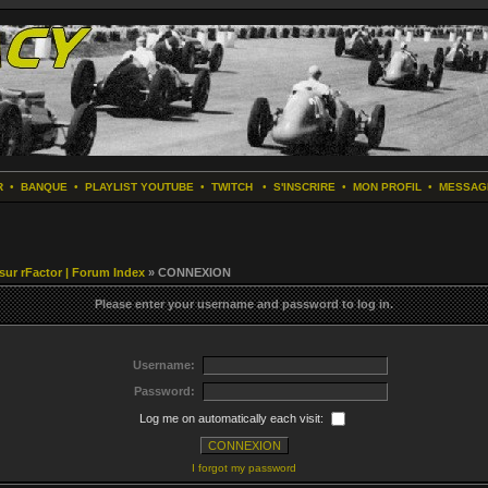
R
•
BANQUE
•
PLAYLIST YOUTUBE
•
TWITCH
•
S'INSCRIRE
•
MON PROFIL
•
MESSAG
 sur rFactor | Forum Index
» CONNEXION
Please enter your username and password to log in.
Username:
Password:
Log me on automatically each visit:
I forgot my password