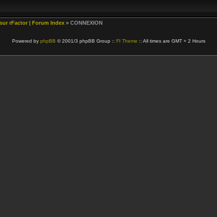
 sur rFactor | Forum Index
» CONNEXION
Powered by
phpBB
© 2001/3 phpBB Group ::
FI Theme
:: All times are GMT + 2 Hours