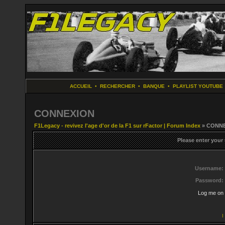
ACCUEIL
•
RECHERCHER
•
BANQUE
•
PLAYLIST YOUTUBE
CONNEXION
F1Legacy - revivez l'age d'or de la F1 sur rFactor | Forum Index
» CONN
Please enter your
Username:
Password:
Log me on 
I