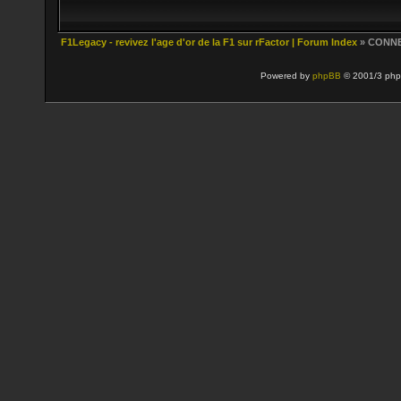
F1Legacy - revivez l'age d'or de la F1 sur rFactor | Forum Index
» CONN
Powered by
phpBB
© 2001/3 php