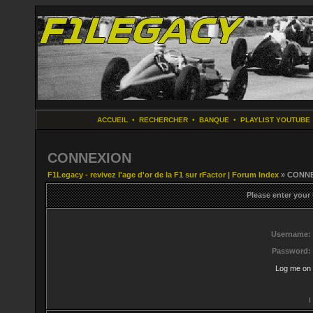
ACCUEIL
•
RECHERCHER
•
BANQUE
•
PLAYLIST YOUTUBE
CONNEXION
F1Legacy - revivez l'age d'or de la F1 sur rFactor | Forum Index
» CONN
Please enter your
Username:
Password:
Log me on 
I