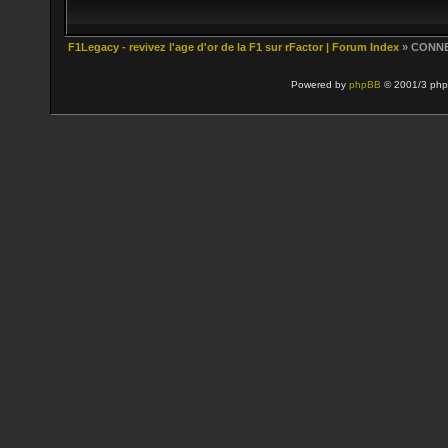
F1Legacy - revivez l'age d'or de la F1 sur rFactor | Forum Index
» CONN
Powered by
phpBB
© 2001/3 php