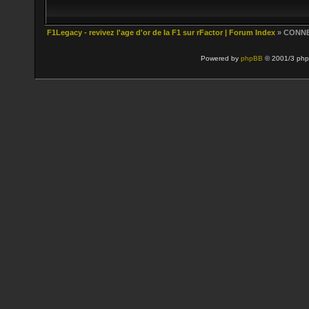
F1Legacy - revivez l'age d'or de la F1 sur rFactor | Forum Index
» CONN
Powered by
phpBB
© 2001/3 php