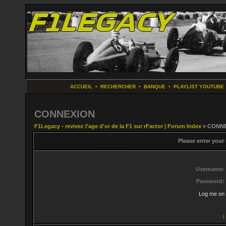
ACCUEIL
•
RECHERCHER
•
BANQUE
•
PLAYLIST YOUTUBE
CONNEXION
F1Legacy - revivez l'age d'or de la F1 sur rFactor | Forum Index
» CONN
Please enter your
Username:
Password:
Log me on 
I