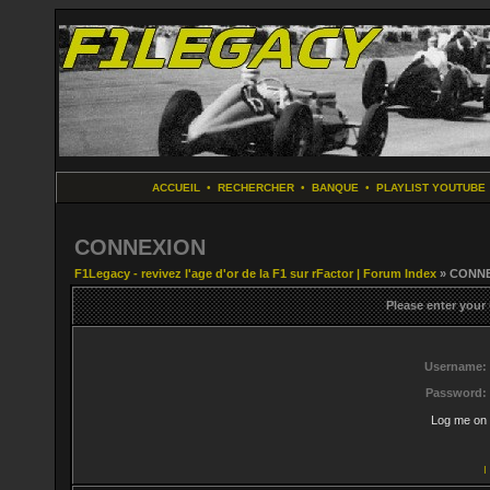
ACCUEIL
•
RECHERCHER
•
BANQUE
•
PLAYLIST YOUTUBE
CONNEXION
F1Legacy - revivez l'age d'or de la F1 sur rFactor | Forum Index
» CONN
Please enter your
Username:
Password:
Log me on 
I