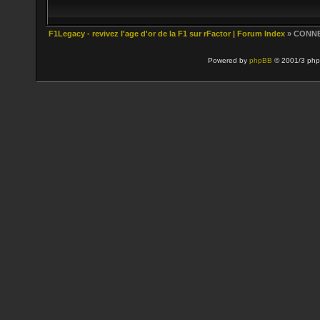
F1Legacy - revivez l'age d'or de la F1 sur rFactor | Forum Index
» CONN
Powered by
phpBB
© 2001/3 php