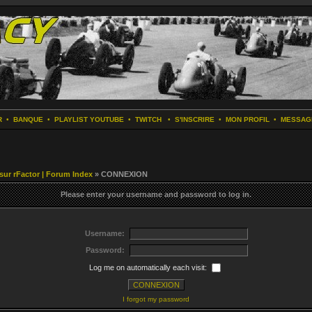
R
•
BANQUE
•
PLAYLIST YOUTUBE
•
TWITCH
•
S'INSCRIRE
•
MON PROFIL
•
MESSAG
 sur rFactor | Forum Index
» CONNEXION
Please enter your username and password to log in.
Username:
Password:
Log me on automatically each visit:
I forgot my password