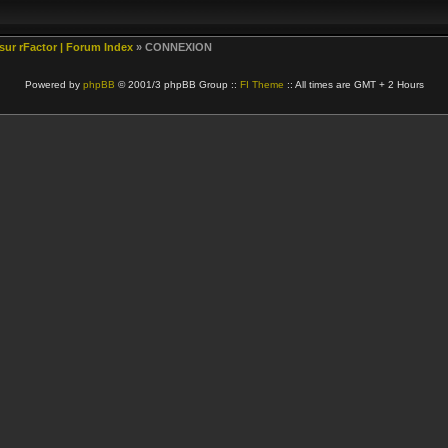
 sur rFactor | Forum Index
» CONNEXION
Powered by
phpBB
© 2001/3 phpBB Group ::
FI Theme
:: All times are GMT + 2 Hours