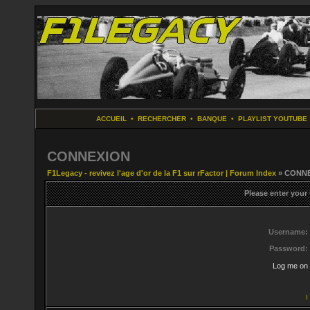
ACCUEIL
•
RECHERCHER
•
BANQUE
•
PLAYLIST YOUTUBE
CONNEXION
F1Legacy - revivez l'age d'or de la F1 sur rFactor | Forum Index
» CONN
Please enter your
Username:
Password:
Log me on 
I