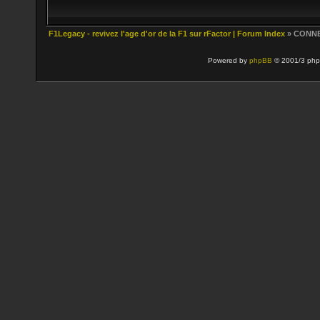
F1Legacy - revivez l'age d'or de la F1 sur rFactor | Forum Index
» CONN
Powered by
phpBB
© 2001/3 php