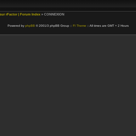
 sur rFactor | Forum Index
» CONNEXION
Powered by
phpBB
© 2001/3 phpBB Group ::
FI Theme
:: All times are GMT + 2 Hours