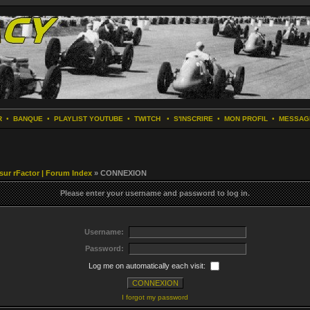
R
•
BANQUE
•
PLAYLIST YOUTUBE
•
TWITCH
•
S'INSCRIRE
•
MON PROFIL
•
MESSAG
 sur rFactor | Forum Index
» CONNEXION
Please enter your username and password to log in.
Username:
Password:
Log me on automatically each visit:
I forgot my password