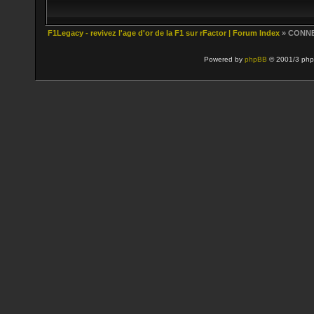
F1Legacy - revivez l'age d'or de la F1 sur rFactor | Forum Index
» CONN
Powered by
phpBB
© 2001/3 php