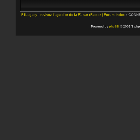
F1Legacy - revivez l'age d'or de la F1 sur rFactor | Forum Index
» CONN
Powered by
phpBB
© 2001/3 php