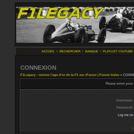
ACCUEIL
•
RECHERCHER
•
BANQUE
•
PLAYLIST YOUTUBE
CONNEXION
F1Legacy - revivez l'age d'or de la F1 sur rFactor | Forum Index
» CONN
Please enter your
Username:
Password:
Log me on 
I