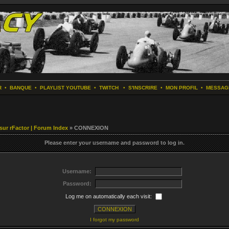
R
•
BANQUE
•
PLAYLIST YOUTUBE
•
TWITCH
•
S'INSCRIRE
•
MON PROFIL
•
MESSAG
 sur rFactor | Forum Index
» CONNEXION
Please enter your username and password to log in.
Username:
Password:
Log me on automatically each visit:
I forgot my password