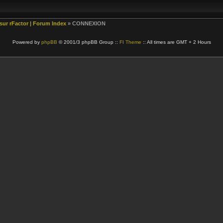
 sur rFactor | Forum Index
» CONNEXION
Powered by
phpBB
© 2001/3 phpBB Group ::
FI Theme
:: All times are GMT + 2 Hours