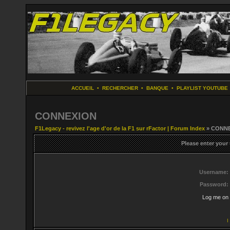
ACCUEIL
•
RECHERCHER
•
BANQUE
•
PLAYLIST YOUTUBE
CONNEXION
F1Legacy - revivez l'age d'or de la F1 sur rFactor | Forum Index
» CONN
Please enter your
Username:
Password:
Log me on 
I