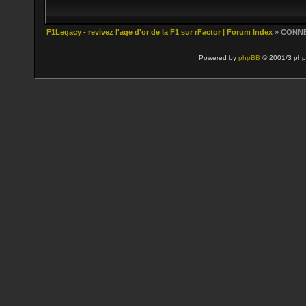
F1Legacy - revivez l'age d'or de la F1 sur rFactor | Forum Index
» CONN
Powered by
phpBB
© 2001/3 php