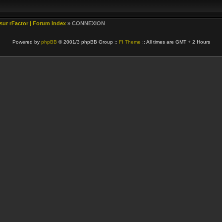
 sur rFactor | Forum Index
» CONNEXION
Powered by
phpBB
© 2001/3 phpBB Group ::
FI Theme
:: All times are GMT + 2 Hours