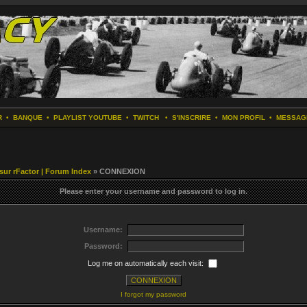
R
•
BANQUE
•
PLAYLIST YOUTUBE
•
TWITCH
•
S'INSCRIRE
•
MON PROFIL
•
MESSAG
 sur rFactor | Forum Index
» CONNEXION
Please enter your username and password to log in.
Username:
Password:
Log me on automatically each visit:
I forgot my password