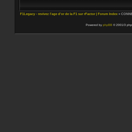
F1Legacy - revivez l'age d'or de la F1 sur rFactor | Forum Index
» CONN
Powered by
phpBB
© 2001/3 php