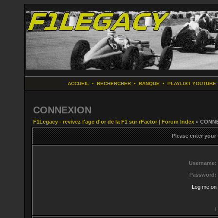
ACCUEIL
•
RECHERCHER
•
BANQUE
•
PLAYLIST YOUTUBE
CONNEXION
F1Legacy - revivez l'age d'or de la F1 sur rFactor | Forum Index
» CONN
Please enter your
Username:
Password:
Log me on 
I