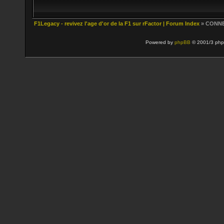
F1Legacy - revivez l'age d'or de la F1 sur rFactor | Forum Index
» CONN
Powered by
phpBB
© 2001/3 php