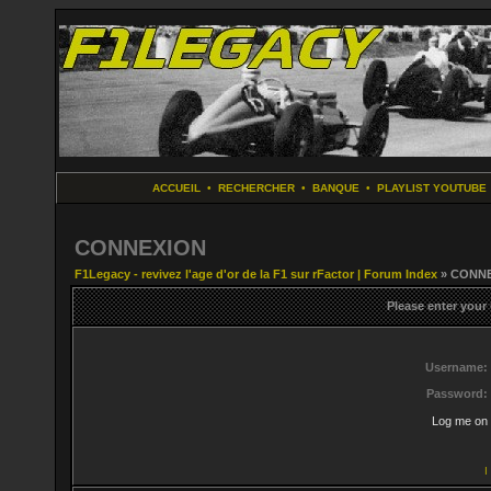
ACCUEIL
•
RECHERCHER
•
BANQUE
•
PLAYLIST YOUTUBE
CONNEXION
F1Legacy - revivez l'age d'or de la F1 sur rFactor | Forum Index
» CONN
Please enter your
Username:
Password:
Log me on 
I