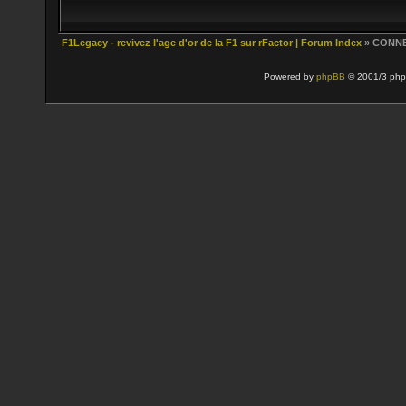
F1Legacy - revivez l'age d'or de la F1 sur rFactor | Forum Index
» CONN
Powered by
phpBB
© 2001/3 php