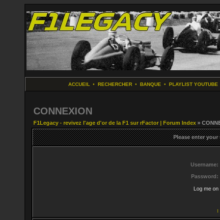
ACCUEIL
•
RECHERCHER
•
BANQUE
•
PLAYLIST YOUTUBE
CONNEXION
F1Legacy - revivez l'age d'or de la F1 sur rFactor | Forum Index
» CONN
Please enter your
Username:
Password:
Log me on 
I