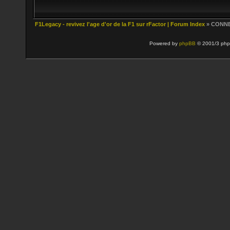
F1Legacy - revivez l'age d'or de la F1 sur rFactor | Forum Index
» CONN
Powered by
phpBB
© 2001/3 php