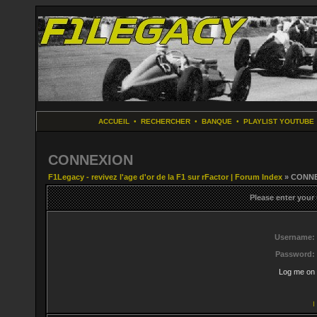
ACCUEIL
•
RECHERCHER
•
BANQUE
•
PLAYLIST YOUTUBE
CONNEXION
F1Legacy - revivez l'age d'or de la F1 sur rFactor | Forum Index
» CONN
Please enter your
Username:
Password:
Log me on 
I