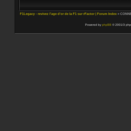
F1Legacy - revivez l'age d'or de la F1 sur rFactor | Forum Index
» CONN
Powered by
phpBB
© 2001/3 php