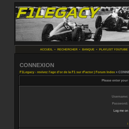
ACCUEIL
•
RECHERCHER
•
BANQUE
•
PLAYLIST YOUTUBE
CONNEXION
F1Legacy - revivez l'age d'or de la F1 sur rFactor | Forum Index
» CONN
Please enter your
Username:
Password:
Log me on 
I