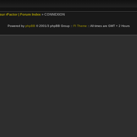
 sur rFactor | Forum Index
» CONNEXION
Powered by
phpBB
© 2001/3 phpBB Group ::
FI Theme
:: All times are GMT + 2 Hours