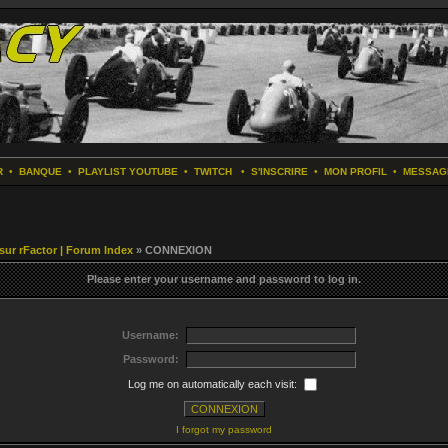
R
•
BANQUE
•
PLAYLIST YOUTUBE
•
TWITCH
•
S'INSCRIRE
•
MON PROFIL
•
MESSAG
 sur rFactor | Forum Index
» CONNEXION
Please enter your username and password to log in.
Username:
Password:
Log me on automatically each visit:
I forgot my password