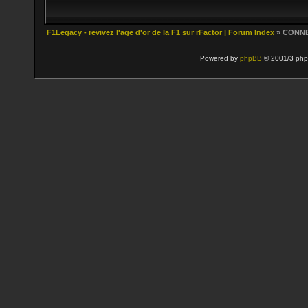
F1Legacy - revivez l'age d'or de la F1 sur rFactor | Forum Index
» CONN
Powered by
phpBB
© 2001/3 php