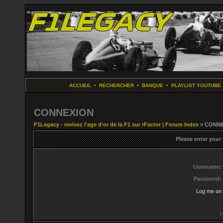
ACCUEIL
•
RECHERCHER
•
BANQUE
•
PLAYLIST YOUTUBE
CONNEXION
F1Legacy - revivez l'age d'or de la F1 sur rFactor | Forum Index
» CONN
Please enter your
Username:
Password:
Log me on 
I