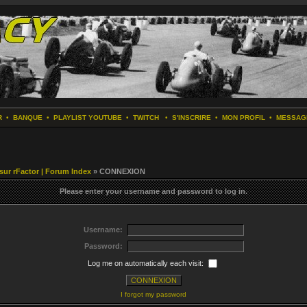
R
•
BANQUE
•
PLAYLIST YOUTUBE
•
TWITCH
•
S'INSCRIRE
•
MON PROFIL
•
MESSAG
 sur rFactor | Forum Index
» CONNEXION
Please enter your username and password to log in.
Username:
Password:
Log me on automatically each visit:
I forgot my password