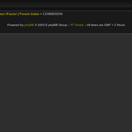
 sur rFactor | Forum Index
» CONNEXION
Powered by
phpBB
© 2001/3 phpBB Group ::
FI Theme
:: All times are GMT + 2 Hours