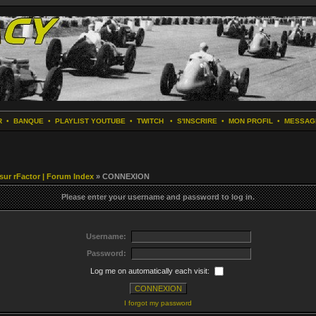
R
•
BANQUE
•
PLAYLIST YOUTUBE
•
TWITCH
•
S'INSCRIRE
•
MON PROFIL
•
MESSAG
 sur rFactor | Forum Index
» CONNEXION
Please enter your username and password to log in.
Username:
Password:
Log me on automatically each visit:
I forgot my password