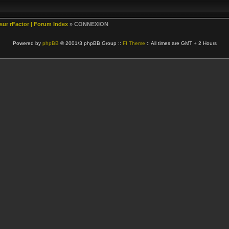
 sur rFactor | Forum Index
» CONNEXION
Powered by
phpBB
© 2001/3 phpBB Group ::
FI Theme
:: All times are GMT + 2 Hours